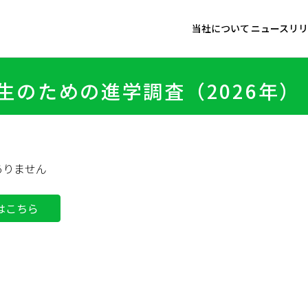
当社について
ニュースリリ
代表メッセージ
ニュース
生のための進学調査（2026年）
経営理念
トピック
グループ リスク管理方
ありません
コンプライアンスの推進
グループサステナビリテ
年はこちら