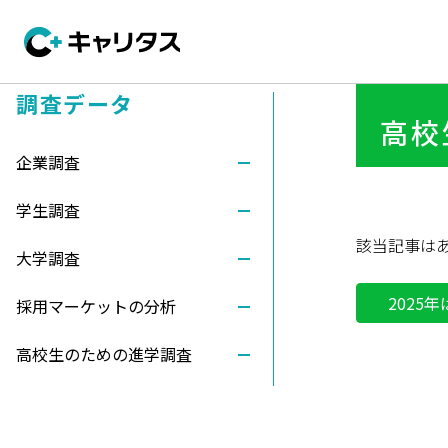
調査データ
高校
企業調査
学生調査
該当記事は
大学調査
2025
採用マーケットの分析
高校生のための進学調査