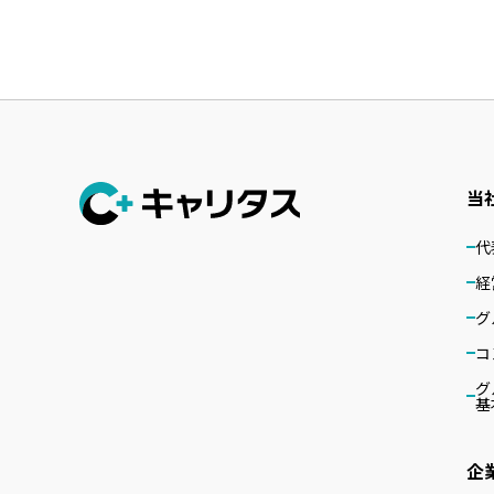
当
代
経
グ
コ
グ
基
企