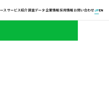
ース
サービス紹介
調査データ
企業情報
採用情報
お問い合わせ
JP
EN
新卒・中途採用サービス
企業調査
会社概要
採用情報（キャリタス／グル
ス
グローバル採用サービス
学生調査
拠点一覧
能力開発
針
教育機関向けサービス
大学調査
沿革
採用マーケットの分析
ィ基本方針
高校生のための進学調査