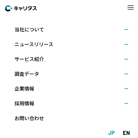
当社について
情報セキュリティ基本方針
ニュースリリース
株式会社キャリタス（以下「当社」という。）は、個人が企業や
社会で活躍できるよう、成長を支援（自己成長支援）し、企業に
サービス紹介
つなぎ（人財採用支援）、その後の活躍も支援する（人財戦力化
支援）人財事業を通じて、人、企業、社会の成長に貢献するビジ
調査データ
ネスを進めております。
その際に取り扱う当社が保有する個人情報、機密情報等の情報デ
企業情報
ータ（紙媒体含む）およびコンピューターやネットワーク等の情
報システムを情報資産と位置付け、その価値と重要性を理解し、
採用情報
十分な安全対策を講じた上で情報の「機密性」「完全性」「可用
性」を維持することは、当社のみならず、ステークホルダーにと
お問い合わせ
っても極めて重要であると認識しております。
この考えのもと、事業活動のために保有または利用する情報資産
JP
EN