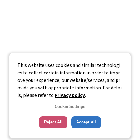
お問い合わせ
個人情報保護方針
個人情報の取り扱いについて
情報セキュリティ基本方針
This website uses cookies and similar technologi
es to collect certain information in order to impr
ove your experience, our website/services, and pr
ovide you with appropriate information. For detai
ls, please refer to
Privacy policy
.
Cookie Settings
Reject All
Accept All
© Career-tasu, Inc.