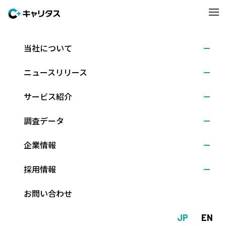
当社について
調査データ
ニュースリリース
キャリタスリサーチ
サービス紹介
調査データ
企業情報
更新情報
採用情報
お問い合わせ
2026.08.06
学生調査
7月後半時点の就職意識調査 キャリタス就活 学生モニター2028 (2
JP
EN
026年8月発行)