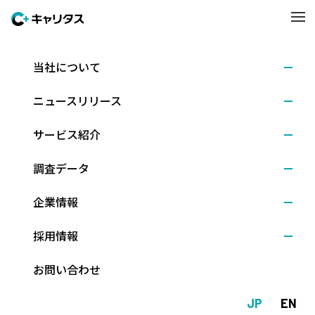
当社について
個人情報の取り扱いについて
ニュースリリース
個人情報の保護に関する法律（以下「個人情報保護法」とい
う。）及びJISQ15001: 2023に基づき、以下の事項を公表致しま
サービス紹介
す。
調査データ
個人情報などの用語の定義
企業情報
当社が取得する個人情報の類型と利用目的
安全管理措置
採用情報
個人データの第三者提供について
お問い合わせ
個人データの共同利用について
JP
EN
個人データの取り扱いの外部委託について