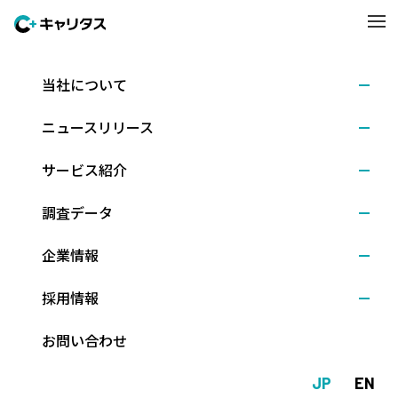
当社について
ニュースリリース
ニュースリリース
サービス紹介
調査データ
企業情報
ニュースリリース
採用情報
お問い合わせ
2026.08.06
調査結果
<2028卒>7月後半時点の就職意識調査 ～キャリタス就活 学生モニ
JP
EN
ター2028 （2026年8月発行）