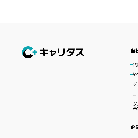
当
代
経
グ
コ
グ
基
企