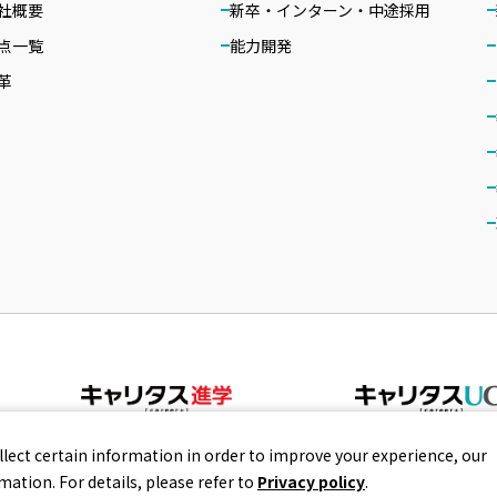
社概要
新卒・インターン・中途採用
点一覧
能力開発
革
llect certain information in order to improve your experience, our
ation. For details, please refer to
Privacy policy
.