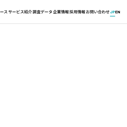
ース
サービス紹介
調査データ
企業情報
採用情報
お問い合わせ
JP
EN
新卒・中途採用サービス
企業調査
会社概要
採用情報（キャリタス／グル
ス
グローバル採用サービス
学生調査
拠点一覧
能力開発
針
教育機関向けサービス
大学調査
沿革
採用マーケットの分析
ィ基本方針
高校生のための進学調査