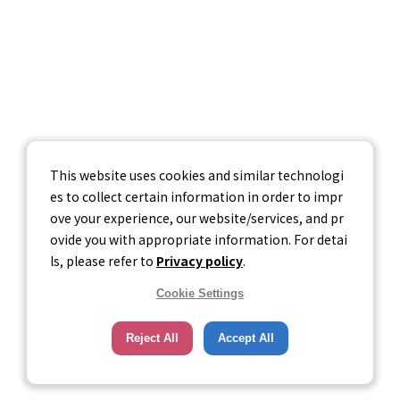
個人情報保護方針
個人情報の取り扱いについて
情報セキュリティ基本方針
This website uses cookies and similar technologi
es to collect certain information in order to impr
ove your experience, our website/services, and pr
ovide you with appropriate information. For detai
ls, please refer to
Privacy policy
.
Cookie Settings
Reject All
Accept All
© Career-tasu, Inc.