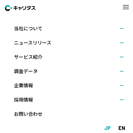
当社について
企業調査（2022年）
ニュースリリース
企業の採用担当者を対象に、「採用活動に関する企業調査」のほ
サービス紹介
か、テーマを絞って不定期に特別調査を実施しています。新卒採
用活動の現状や施策、担当者の問題意識など、一歩踏み込んだ内
調査データ
容をお聞きし、分析しています。
企業情報
採用活動に関する企業調査
採用情報
外国人留学生の採用に関する企業調査
お問い合わせ
JP
EN