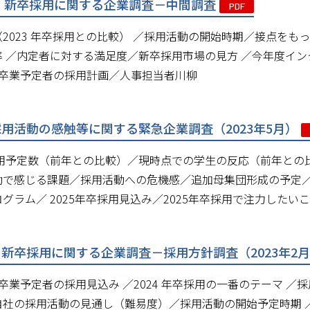
年卒・新卒採用に関する企業調査－中間調査
PDF
2023 年卒採用との比較） ／採用活動の開始時期／接点を
 ／内定者に対する満足度／新卒採用市場の見方 ／今年度イン
 3 月卒業予定者の採用計画／人事担当者川柳
卒採用活動の感触等に関する緊急企業調査（2023年5月）
卒採用予定数（前年との比較）／現時点での学生の反応（前年と
動で感じる課題／採用活動への危機感／追加母集団形成の予定／
グラム／ 2025年卒採用見込み／2025年卒採用で注力した
卒・新卒採用に関する企業調査－採用方針調査（2023年2
 3 月卒業予定者の採用見込み ／2024 年卒採用の一番のテーマ
自社の採用活動の見通し（難易度）／採用活動の開始予定時期 