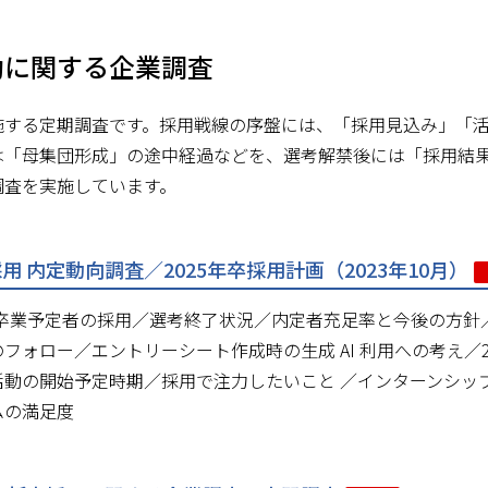
動に関する企業調査
施する定期調査です。採用戦線の序盤には、「採用見込み」「
は「母集団形成」の途中経過などを、選考解禁後には「採用結
調査を実施しています。
採用 内定動向調査／2025年卒採用計画（2023年10月）
 3月卒業予定者の採用／選考終了状況／内定者充足率と今後の方
フォロー／エントリーシート作成時の生成 AI 利用への考え／2
活動の開始予定時期／採用で注力したいこと ／インターンシッ
ムの満足度