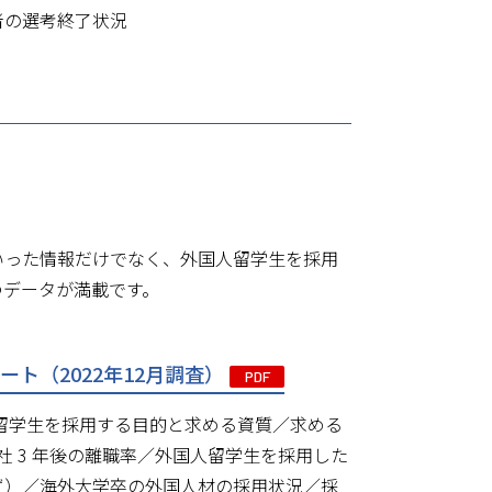
定者の選考終了状況
いった情報だけでなく、外国人留学生を採用
つデータが満載です。
ト（2022年12月調査）
PDF
人留学生を採用する目的と求める資質／求める
社 3 年後の離職率／外国人留学生を採用した
ず）／海外大学卒の外国人材の採用状況／採