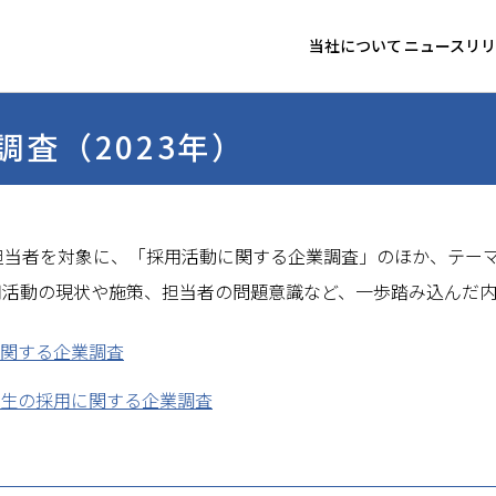
当社について
ニュースリリ
代表メッセージ
ニュース
調査（2023年）
経営理念
トピック
グループ リスク管理方
担当者を対象に、「採用活動に関する企業調査」のほか、テー
コンプライアンスの推進
用活動の現状や施策、担当者の問題意識など、一歩踏み込んだ
グループサステナビリテ
関する企業調査
生の採用に関する企業調査