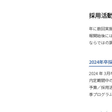
採用活
年に数回実
報開始後に
ならではの
2024年卒
2024 年
内定期間中の
予算／採用
季プログラ