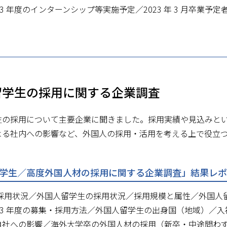
23 年度のインターンシップ等実施予定／2023 年 3 月卒業予
留学生の採用に関する企業調査
生の採用について主要企業に聞きました。採用実績や見込みと
よる社内への影響など、外国人の採用・活用を考える上で役立
学生／高度外国人材の採用に関する企業調査」結果レポー
度の採用状況／外国人留学生の採用状況／採用規模と属性／外国
23 年度の募集・採用方法／外国人留学生の出身国（地域）／入
自社への影響／海外大学卒の外国人材の採用（新卒・中途問わ