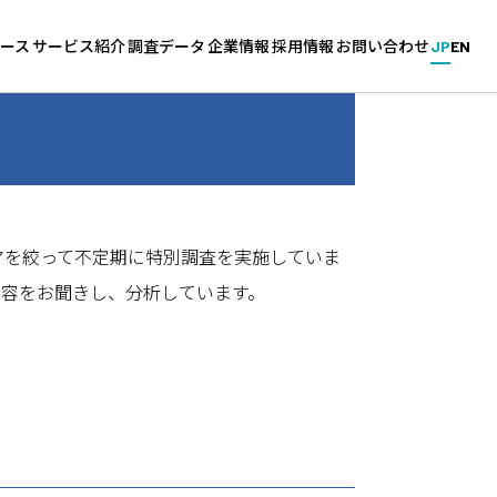
ース
サービス紹介
調査データ
企業情報
採用情報
お問い合わせ
JP
EN
新卒・中途採用サービス
企業調査
会社概要
採用情報（キャリタス／グル
ス
グローバル採用サービス
学生調査
拠点一覧
能力開発
針
教育機関向けサービス
大学調査
沿革
マを絞って不定期に特別調査を実施していま
採用マーケットの分析
内容をお聞きし、分析しています。
ィ基本方針
高校生のための進学調査