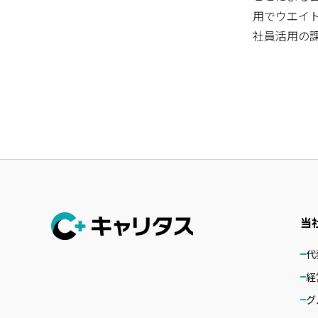
用でウエイト
社員活用の
当
代
経
グ