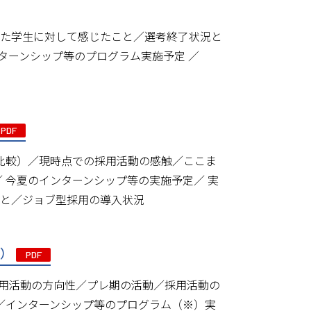
もった学生に対して感じたこと／選考終了状況と
ターンシップ等のプログラム実施予定 ／
PDF
の比較）／現時点での採用活動の感触／ここま
 今夏のインターンシップ等の実施予定／ 実
いこと／ジョブ型採用の導入状況
月）
PDF
 ／採用活動の方向性／プレ期の活動／採用活動の
／インターンシップ等のプログラム（※）実