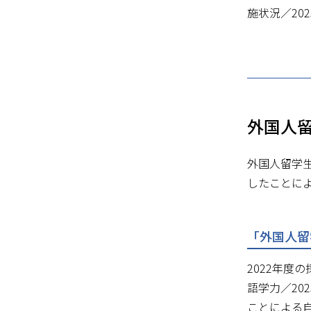
施状況／20
外国人
外国人留学
したことに
「外国人留
2022年
語学力／20
ことによる