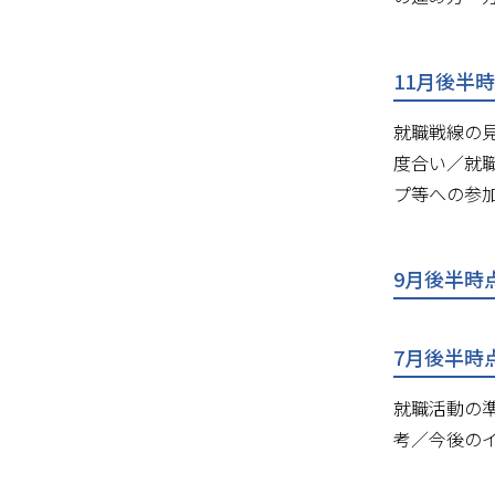
11月後半時
就職戦線の
度合い／就
プ等への参加
9月後半時点
7月後半時点
就職活動の
考／今後の