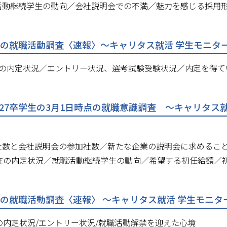
活動継続学生の動向／会社説明会での不満／魅力を感じる採用
点の就職活動調査〈速報〉～キャリタス就活 学生モニター20
点の内定状況／エントリー状況、選考試験受験状況／内定を得て
27卒学生の3月1日時点の就職意識調査 ～キャリタス就活 
社数と会社説明会の参加社数／新たな企業の説明会に求めるこ
現在の内定状況／就職活動継続学生の動向／希望する初任給額／
点の就職活動調査〈速報〉 ～キャリタス就活 学生モニター2
の内定状況/エントリー状況/就職活動解禁を迎えた心境