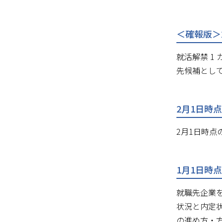
＜確報版＞2
就活解禁 1
先候補とし
2月1日時
2月1日時点
1月1日時
就職先企業を
状況と内定
の進め方・方