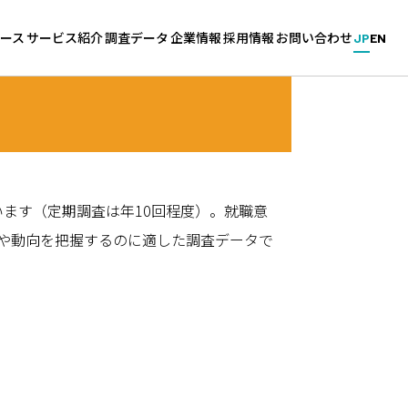
ース
サービス紹介
調査データ
企業情報
採用情報
お問い合わせ
JP
EN
新卒・中途採用サービス
企業調査
会社概要
採用情報（キャリタス／グル
ス
グローバル採用サービス
学生調査
拠点一覧
能力開発
針
教育機関向けサービス
大学調査
沿革
ます（定期調査は年10回程度）。就職意
採用マーケットの分析
識や動向を把握するのに適した調査データで
ィ基本方針
高校生のための進学調査