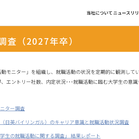
当社について
ニュースリリ
代表メッセージ
ニュース
調査（2027年卒）
経営理念
トピック
グループ リスク管理方
活動モニター」を組織し、就職活動の状況を定期的に観測してい
コンプライアンスの推進
界、エントリー社数、内定状況･･･就職活動に臨む大学生の意
グループサステナビリテ
ニター調査
（日英バイリンガル）のキャリア意識と就職活動状況調査
学生の就職活動に関する調査」 結果レポート