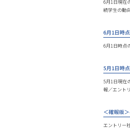
6月1日現
続学生の動向
6月1日時
6月1日時点
5月1日時点
5月1日現
報／エント
＜確報版＞4
エントリー社