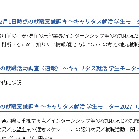
月1日時点の就職意識調査 ～キャリタス就活 学生モニター20
 カ月前の不安/現在の志望業界/インターンシップ等の参加状況/
て判断するために知りたい情報/働き方についての考え/地元就
点の就職活動調査〈速報〉 ～キャリタス就活 学生モニター2
の内定状況
点の就職意識調査 ～キャリタス就活 学生モニター2027（2
選ぶ際に重視する点／インターンシップ等の参加状況と参加後の
状況／志望企業の選考スケジュールの認知状況／就職活動に関
針／生成 AI の利用状況