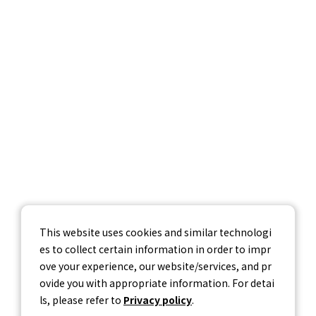
企業情報
採用情報
お問い合わせ
個人情報保護方針
個人情報の取り扱いについて
情報セキュリティ基本方針
This website uses cookies and similar technologi
es to collect certain information in order to impr
ove your experience, our website/services, and pr
ovide you with appropriate information. For detai
ls, please refer to
Privacy policy
.