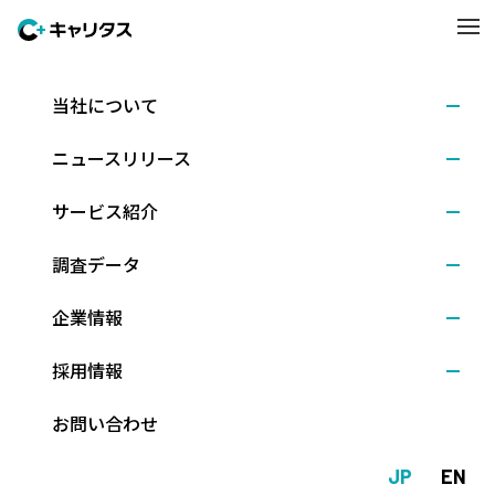
当社について
トピックス
ニュースリリース
サービス紹介
調査データ
企業情報
トピックス
採用情報
お問い合わせ
2025.11.14
イベント開催
キャリア支援担当者向けの『デザイン思考テスト活用セミナー』
JP
EN
を12/12（金)に開催