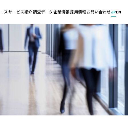
ース
サービス紹介
調査データ
企業情報
採用情報
お問い合わせ
JP
EN
新卒・中途採用サービス
企業調査
会社概要
採用情報（キャリタス／グル
ス
グローバル採用サービス
学生調査
拠点一覧
能力開発
針
教育機関向けサービス
大学調査
沿革
採用マーケットの分析
ィ基本方針
高校生のための進学調査