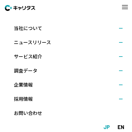
当社について
トピックス
ニュースリリース
サービス紹介
調査データ
企業情報
トピックス
採用情報
お問い合わせ
2019.07.17
開催報告
《開催報告》第9回C-Learningセミナー『教学部門のための業務
JP
EN
改善』を開催いたしました