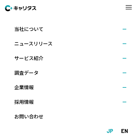
当社について
調査結果
2024.05.27
ニュースリリース
採用活動の感触等に関する緊急企業調査（2024年5
月）
サービス紹介
調査データ
株式会社キャリタス（本社：東京都文京区、代表取締役社長：新
企業情報
留正朗）は、全国の有力企業を対象に、5月時点の25卒採用活動の
状況を調査しました。さらに今夏のインターンシップ等の実施予
採用情報
定や2026年卒採用の見込みなど多岐にわたる項目を調査・分析し
ました。（調査期間：2024年5月10日～15日、回答数1,080社）。
お問い合わせ
JP
EN