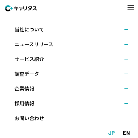
当社について
調査結果
2025.01.24
ニュースリリース
外国人留学生／高度外国人材の採用に関する調査
(2024年12月調査)
サービス紹介
調査データ
株式会社キャリタス（本社：東京都文京区、代表取締役社長：新
企業情報
留正朗）は、全国の主要企業22,404社を対象に、日本の大学また
は大学院に留学する外国人留学生の採用実態、海外大卒外国人材
採用情報
（新卒・中途問わず）の採用や活用、課題等について調査を実施
しました。回答企業のうち、高度外国人材の雇用経験・予定のあ
お問い合わせ
る企業（＝高度外国人材雇用企業／回答企業全体の62.8％）の結
果を分析しました。
JP
EN