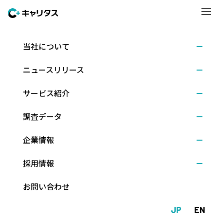
当社について
調査結果
2025.03.07
ニュースリリース
3月1日時点の就職活動調査〈速報〉 ～キャリタス
就活 学生モニター2026（2025年3月）
サービス紹介
調査データ
株式会社キャリタス（本社：東京都文京区、代表取締役社長：新
企業情報
留正朗）は、2026年3月卒業予定の大学3年生（理系は大学院修士
課程1年生含む）を対象に、3月1日時点での就職活動状況や就職意
採用情報
識について尋ねました。
（調査期間：2025年3月1日～6日、回答数： 1,105人）
お問い合わせ
※調査詳細は
をご覧ください。
同調査レポート（速報版）
JP
EN