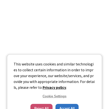
採用情報
お問い合わせ
個人情報保護方針
個人情報の取り扱いについて
情報セキュリティ基本方針
This website uses cookies and similar technologi
es to collect certain information in order to impr
ove your experience, our website/services, and pr
ovide you with appropriate information. For detai
ls, please refer to
Privacy policy
.
Cookie Settings
Reject All
Accept All