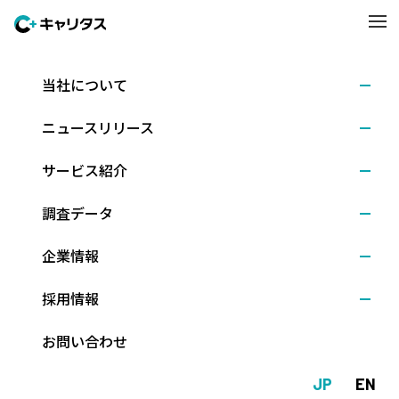
当社について
調査結果
2025.09.09
ニュースリリース
【26卒】外国人留学生の就職活動に関する調査
サービス紹介
株式会社キャリタス（本社：東京都文京区、代表取締役社長：新
調査データ
留正朗）は、「キャリタス就活」および「CFN」に会員登録して
企業情報
いる2026年卒業予定の外国人留学生を対象に、職業観や就職活動
状況などを調査しました。比較可能なものに関しては、国内学生
採用情報
（日本人学生）や海外の大学で学ぶ日本人留学生の調査データを
引用しながら分析しました。（調査期間：2025年6月27日～7月27
お問い合わせ
日、回答数：283人）
JP
EN