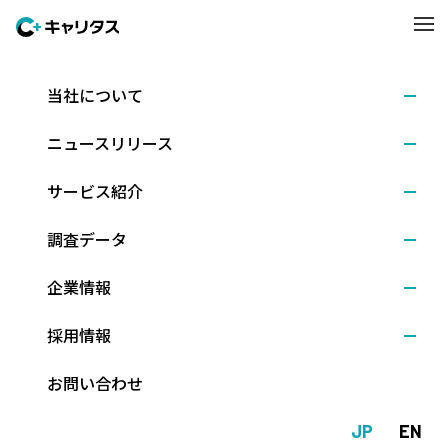
当社について
イベント開催
2025.10.20
ニュースリリース
株式会社キャリタス、カナダに現地法人を設立 ―
トロント・バンクーバーで人材紹介事業を開始 ―
サービス紹介
調査データ
株式会社キャリタス（本社：東京都文京区、代表取締役社長：新
企業情報
留正朗）は、カナダにおける人材紹介事業の拡大を目的に、カナ
ダ・オンタリオ州トロントに100％子会社「Career-Tasu CANAD
採用情報
A, Inc.」を設立しました。これにより、トロントおよびバンクー
バーを拠点に、現地での就職イベント運営と人材紹介事業を本格
お問い合わせ
的に開始します。
JP
EN