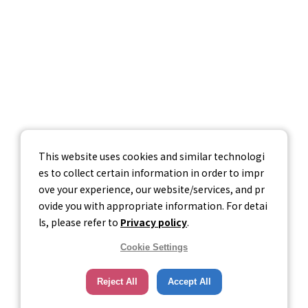
お問い合わせ
個人情報保護方針
個人情報の取り扱いについて
情報セキュリティ基本方針
This website uses cookies and similar technologi
es to collect certain information in order to impr
ove your experience, our website/services, and pr
ovide you with appropriate information. For detai
ls, please refer to
Privacy policy
.
Cookie Settings
Reject All
Accept All