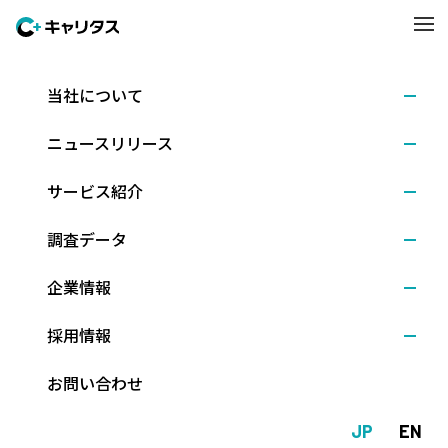
当社について
調査結果
2025.10.29
ニュースリリース
（26年卒）10月1日時点の就職活動調査 ～キャリタ
ス就活 学生モニター2026（2025年10月）
サービス紹介
調査データ
株式会社キャリタス（本社：東京都文京区、代表取締役社長：新
企業情報
留正朗）は、2026年3月卒業予定の大学4年生（理系は大学院修士
課程2年生含む）を対象に、学生の最新動向を知るべく、10月1日
採用情報
時点での就職活動状況などを尋ねました。
（調査期間：2025年10月２日～９日、回答数：1,040人）
お問い合わせ
JP
EN