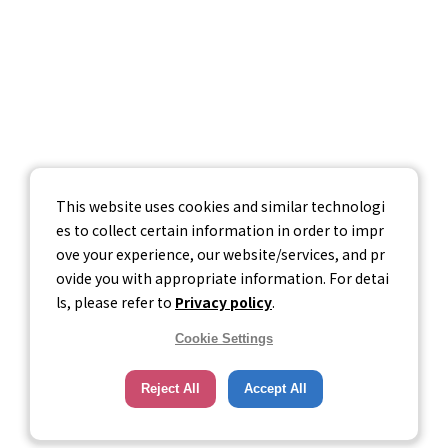
お問い合わせ
個人情報保護方針
個人情報の取り扱いについて
情報セキュリティ基本方針
This website uses cookies and similar technologi
es to collect certain information in order to impr
ove your experience, our website/services, and pr
ovide you with appropriate information. For detai
ls, please refer to
Privacy policy
.
Cookie Settings
Reject All
Accept All
© Career-tasu, Inc.