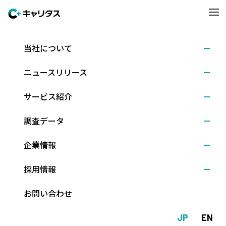
当社について
調査結果
2025.12.03
ニュースリリース
27卒学生の11月後半時点の就職意識調査 ～キャリ
タス就活 学生モニター2027調査結果（2025年12月
サービス紹介
発行）～
調査データ
企業情報
株式会社キャリタス（本社：東京都文京区、代表取締役社長：新
留正朗）は、2027年3月卒業予定の大学3年生（理系は大学院修士
採用情報
課程1年生含む）を対象に、11月後半時点での就職意識やインター
ンシップ等への参加状況について調査しました。（調査期間：202
お問い合わせ
5年11月14日～21日、回答数：1,010人）
JP
EN