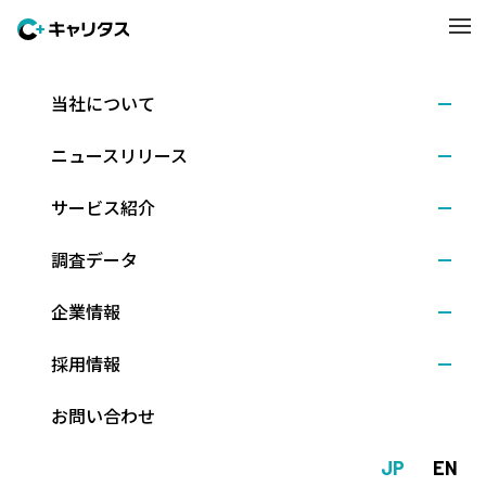
当社について
調査結果
2026.05.18
ニュースリリース
5月1日時点の就職活動調査 ～キャリタス就活 学生
モニター2027(2026年5月発行)
サービス紹介
調査データ
株式会社キャリタス（本社：東京都文京区、代表取締役社長：新
企業情報
留正朗）は、2027年3月卒業予定の大学4年生（理系は大学院修士
課程2年生含む）を対象に、学生の最新動向を知るべく、5月1日時
採用情報
点での就職活動状況などを尋ねました。（調査期間：2026年5月1
日～7日、回答数：1,034人）
お問い合わせ
＜ 主な内容 ＞＞
JP
EN