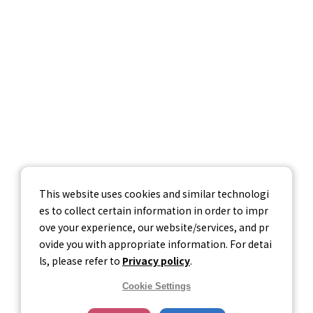
採用情報
お問い合わせ
個人情報保護方針
個人情報の取り扱いについて
情報セキュリティ基本方針
This website uses cookies and similar technologi
es to collect certain information in order to impr
ove your experience, our website/services, and pr
ovide you with appropriate information. For detai
ls, please refer to
Privacy policy
.
Cookie Settings