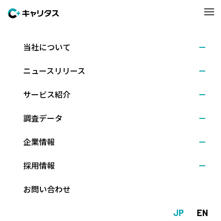
当社について
調査結果
2019.01.16
ニュースリリース
20卒学生の1月1日時点の就職活動調査 ～キャリタ
ス就活2020 学生モニター調査結果（2019年1月発
サービス紹介
行）～
調査データ
企業情報
株式会社ディスコ（本社：東京都文京区、代表取締役社長：新留
正朗）は、2020年3月卒業予定の大学３年生（理系は大学院修士
採用情報
課程１年生含む）を対象に、1月1日時点での就職活動に関する調
査を行いました。（調査期間：2019年1月1日～7日、回答数：1,2
お問い合わせ
10人）
JP
EN