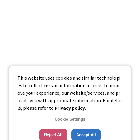
採用情報
お問い合わせ
個人情報保護方針
個人情報の取り扱いについて
情報セキュリティ基本方針
This website uses cookies and similar technologi
es to collect certain information in order to impr
ove your experience, our website/services, and pr
ovide you with appropriate information. For detai
ls, please refer to
Privacy policy
.
Cookie Settings
Reject All
Accept All