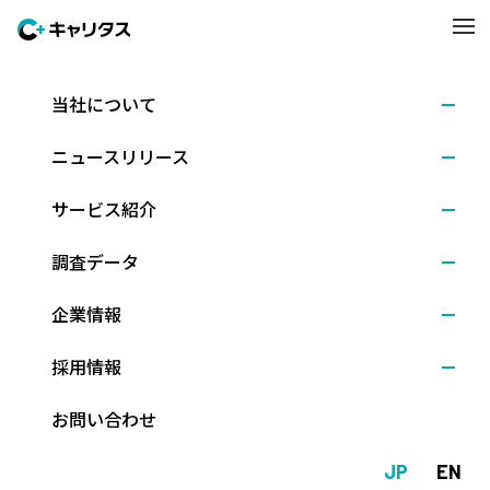
当社について
調査結果
2019.05.23
ニュースリリース
20年卒採用活動の感触等に関する緊急企業調査（2
019年5月調査）
サービス紹介
調査データ
株式会社ディスコ（本社：東京都文京区、代表取締役社長：新留
企業情報
正朗）は、全国の主要企業11,865社を対象に、選考解禁を約1カ月
後に控えた5月上旬時点の、2020年卒者向け採用活動の現状や感
採用情報
触を緊急調査しました。
また、本格的な議論が始まった新卒一括採用見直しについても、
お問い合わせ
考えを尋ねました。
（調査時期：2019年5月8日～14日、回答社数：1,097社）
JP
EN