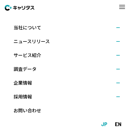
当社について
調査結果
2020.02.17
ニュースリリース
2021年卒・新卒採用に関する企業調査－採用方針
調査（2020年2月）
サービス紹介
調査データ
株式会社ディスコ（本社：東京都文京区、代表取締役社長：新留
企業情報
正朗）は、全国の主要企業14,156社を対象に、2021年卒者の採用
方針についての調査を実施しました。現行の日程ルールは5年目を
採用情報
迎えますが、東京五輪を夏に控え、どのような動きになるのか、
また20卒採用の選考終了状況についても尋ねました。（調査時
お問い合わせ
期：2020年1月27日～2月5日、回答社数：1,317社）
JP
EN