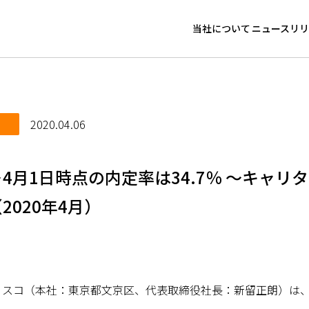
当社について
ニュースリリ
代表メッセージ
ニュース
経営理念
トピック
2020.04.06
グループ リスク管理方
4月1日時点の内定率は34.7％ ～キャリタ
コンプライアンスの推進
2020年4月）
グループサステナビリテ
スコ（本社：東京都文京区、代表取締役社長：新留正朗）は、2