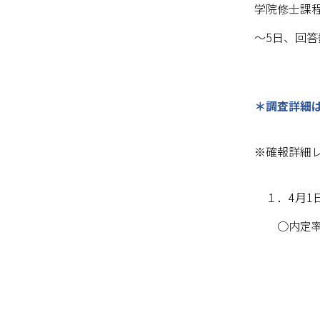
学院修士課程
～5日、回答数
＊調査詳細
※確報詳細
１．4月1
○内定率は3