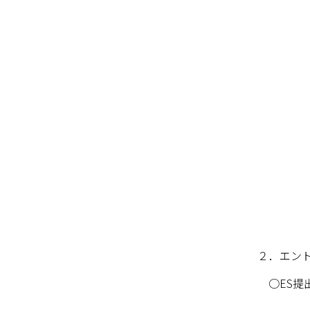
２．エント
○ES提出社