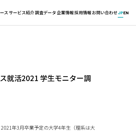
ース
サービス紹介
調査データ
企業情報
採用情報
お問い合わせ
JP
EN
新卒・中途採用サービス
企業調査
会社概要
採用情報（キャリタス／グル
ス
グローバル採用サービス
学生調査
拠点一覧
能力開発
針
教育機関向けサービス
大学調査
沿革
ス就活2021 学生モニター調
採用マーケットの分析
ィ基本方針
高校生のための進学調査
021年3月卒業予定の大学4年生（理系は大