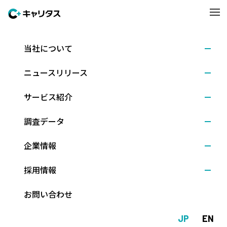
当社について
調査結果
2020.06.05
ニュースリリース
＜速報＞6月1日時点の内定率は64.0％ ～キャリタ
ス就活2021 学生モニター調査結果（2020年6月）
サービス紹介
調査データ
株式会社ディスコ（本社：東京都文京区、代表取締役社長：新留
企業情報
正朗）は、2021年3月卒業予定の大学4年生（理系は大学院修士課
程2年生含む）を対象に、6月1日時点での就職活動に関する調査を
採用情報
行いました。
（調査期間：2020年6月1日～4日、回答数：1,204人）
お問い合わせ
＊調査詳細は
調査レポート（速報版）
をご覧ください。
JP
EN