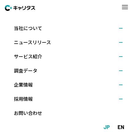
当社について
調査結果
2020.08.07
ニュースリリース
8月1日時点での就職意識調査 ～キャリタス就活202
1学生モニター調査（2020年8月）
サービス紹介
調査データ
株式会社ディスコ（本社：東京都文京区、代表取締役社長：新留
企業情報
正朗）は、2021年3月卒業予定の大学4年生（理系は大学院修士課
程2年生含む）を対象に、採用面接解禁から２カ月が経った８月1
採用情報
日時点での就職活動状況について調査しました。（調査期間：202
0年８月1日～6日、回答数：1,199人）
お問い合わせ
JP
EN