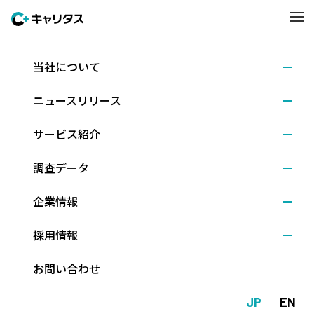
当社について
イベント開催
2024.08.01
ニュースリリース
教育機関担当者（入試・教務・キャリアなど）向け
セミナーを8/28・29・30の3日間開催
サービス紹介
調査データ
「教育機関のトータルソリューション」セミナー開催（教育機関
企業情報
の課題解決に役立つ全12プログラムを用意）
採用情報
株式会社キャリタス（本社：東京都文京区、代表取締役社長：新
留正朗）は、教育機関担当者を対象に、2024年8月28日（水）、2
お問い合わせ
9日（木）、30日（金）の3日間で、「教育機関のトータルソリュ
JP
EN
ーション」と題したオンラインセミナーをZOOMにて開催（参加