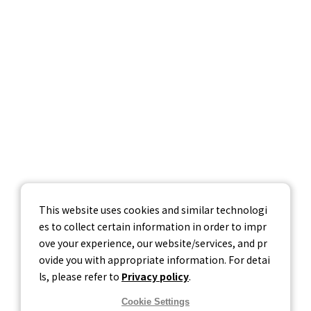
企業情報
採用情報
お問い合わせ
個人情報保護方針
個人情報の取り扱いについて
情報セキュリティ基本方針
This website uses cookies and similar technologi
es to collect certain information in order to impr
ove your experience, our website/services, and pr
ovide you with appropriate information. For detai
ls, please refer to
Privacy policy
.
Cookie Settings