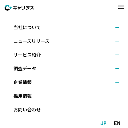
当社について
イベント開催
2026.06.11
ニュースリリース
日英バイリンガル人財とベンチャー・スタートアッ
プ企業をつなぐ対面イベントを8月7日開催
サービス紹介
調査データ
株式会社キャリタス（本社：東京都文京区、代表取締役社長：新
企業情報
留 正朗）が運営する、日英バイリンガル人財向けキャリア支援サ
ービス「CFN」は、ベンチャー・スタートアップ企業に関心を持
採用情報
つ学生・求職者と企業をつなぐ対面イベント『CFN BRIDGE Vent
ure Companies』を、2026年8月7日（金）に東京都立産業貿易セ
お問い合わせ
ンター浜松町館で開催します。
JP
EN