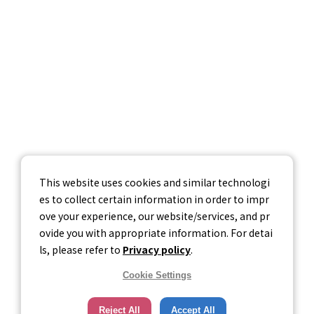
採用情報
お問い合わせ
個人情報保護方針
個人情報の取り扱いについて
情報セキュリティ基本方針
This website uses cookies and similar technologi
es to collect certain information in order to impr
ove your experience, our website/services, and pr
ovide you with appropriate information. For detai
ls, please refer to
Privacy policy
.
Cookie Settings
Reject All
Accept All