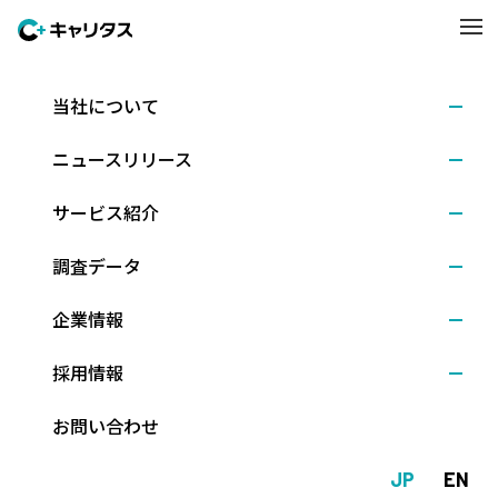
当社について
イベント開催
2026.06.22
ニュースリリース
「デジタル・グリーン人材 Summit 2026」を6月29
日（月）に開催
サービス紹介
調査データ
株式会社キャリタス（本社：東京都文京区、代表取締役社長：新
企業情報
留 正朗）は、文部科学省の後援を受け、デジタル・グリーン分野
における産学官連携を支援するイベント「デジタル・グリーン人
採用情報
材 Summit 2026」を、2026年6月29日（月）に東京都立産業貿易
センター 浜松町館にて開催します。
お問い合わせ
本イベントには、全国の大学・高等専門学校92校、企業106社、
官公庁・自治体13機関、計211法人・団体が参加を予定していま
JP
EN