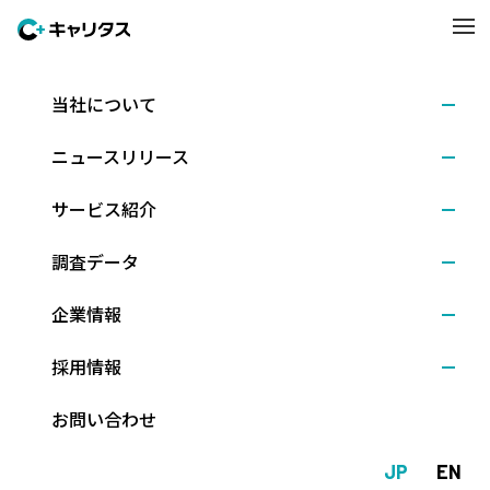
当社について
調査結果
2026.03.25
ニュースリリース
入社1年目社員のキャリア満足度調査 ～元「キャリ
タス就活2025 学生モニター」の入社後調査（2026
サービス紹介
年3月発行）
調査データ
企業情報
株式会社キャリタス（本社：東京都文京区、代表取締役社長：新
留正朗）は、就職後の満足度や現在の就労状況について、2025年
採用情報
卒のキャリタス就活モニターだった入社1年目の社会人を対象に調
査を行い、就活当時と比較・分析しました。（調査期間：2026年
お問い合わせ
2月12日～26日、回答数：445人）
JP
EN