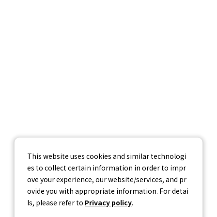
企業情報
採用情報
お問い合わせ
個人情報保護方針
個人情報の取り扱いについて
情報セキュリティ基本方針
This website uses cookies and similar technologi
es to collect certain information in order to impr
ove your experience, our website/services, and pr
ovide you with appropriate information. For detai
ls, please refer to
Privacy policy
.