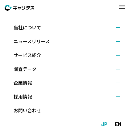
当社について
調査結果
2020.09.03
ニュースリリース
就活生の企業選びとSDGsに関する調査（2020年8
月）
サービス紹介
調査データ
株式会社ディスコ（本社：東京都文京区、代表取締役社長：新留
企業情報
正朗）は、2021年3月卒業予定の大学4年生（理系は大学院修士課
程2年生含む）を対象に、2015年に国連で採択されたSDGs（持続
採用情報
可能な開発目標）の認知度や就職先企業で取り組みたいこと、企
業の社会貢献度と就職志望度との関連などの調査・分析を行いま
お問い合わせ
した。（調査期間：2020年8月1日～6日、回答数：853人）
JP
EN